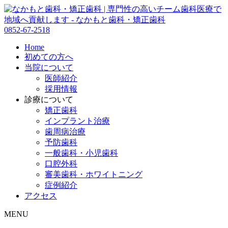
0852-67-2518
Home
初めての方へ
当院について
医師紹介
採用情報
診療について
矯正歯科
インプラント治療
歯周病治療
予防歯科
一般歯科・小児歯科
口腔外科
審美歯科・ホワイトニング
症例紹介
アクセス
MENU