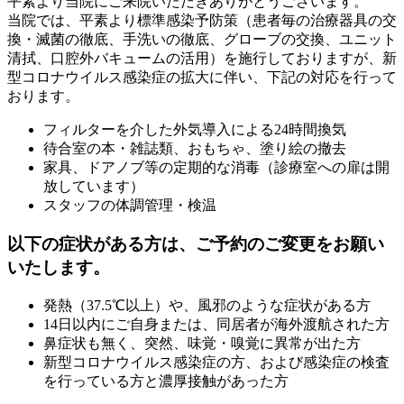
平素より当院にご来院いただきありがとうございます。
当院では、平素より標準感染予防策（患者毎の治療器具の交
換・滅菌の徹底、手洗いの徹底、グローブの交換、ユニット
清拭、口腔外バキュームの活用）を施行しておりますが、新
型コロナウイルス感染症の拡大に伴い、下記の対応を行って
おります。
フィルターを介した外気導入による24時間換気
待合室の本・雑誌類、おもちゃ、塗り絵の撤去
家具、ドアノブ等の定期的な消毒（診療室への扉は開
放しています）
スタッフの体調管理・検温
以下の症状がある方は、ご予約のご変更をお願い
いたします。
発熱（37.5℃以上）や、風邪のような症状がある方
14日以内にご自身または、同居者が海外渡航された方
鼻症状も無く、突然、味覚・嗅覚に異常が出た方
新型コロナウイルス感染症の方、および感染症の検査
を行っている方と濃厚接触があった方